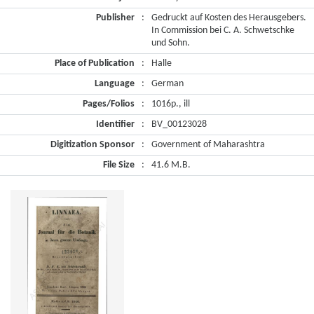
Publisher
:
Gedruckt auf Kosten des Herausgebers.
In Commission bei C. A. Schwetschke
und Sohn.
Place of Publication
:
Halle
Language
:
German
Pages/Folios
:
1016p., ill
Identifier
:
BV_00123028
Digitization Sponsor
:
Government of Maharashtra
File Size
:
41.6 M.B.