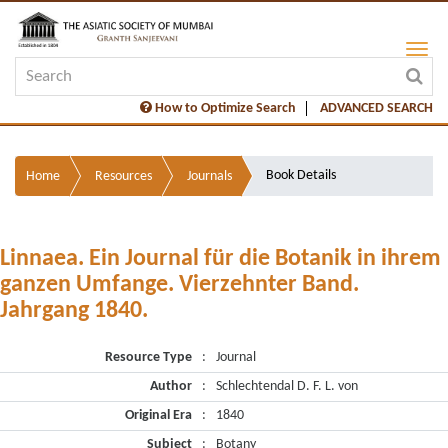
How to Optimize Search
ADVANCED SEARCH
Book Details
Home
Resources
Journals
Linnaea. Ein Journal für die Botanik in ihrem
ganzen Umfange. Vierzehnter Band.
Jahrgang 1840.
Resource Type
:
Journal
Author
:
Schlechtendal D. F. L. von
Original Era
:
1840
Subject
:
Botany