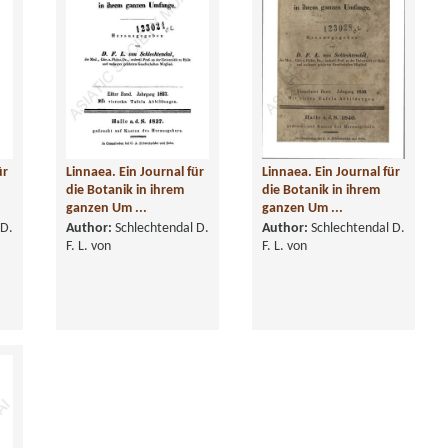
ür
Linnaea. Ein Journal für
Linnaea. Ein Journal für
die Botanik in ihrem
die Botanik in ihrem
ganzen Um ...
ganzen Um ...
 D.
Author:
Schlechtendal D.
Author:
Schlechtendal D.
F. L. von
F. L. von