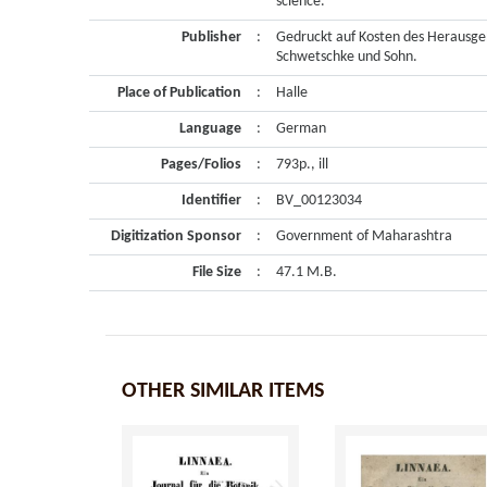
science.
Publisher
:
Gedruckt auf Kosten des Herausgeb
Schwetschke und Sohn.
Place of Publication
:
Halle
Language
:
German
Pages/Folios
:
793p., ill
Identifier
:
BV_00123034
Digitization Sponsor
:
Government of Maharashtra
File Size
:
47.1 M.B.
OTHER SIMILAR ITEMS