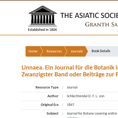
Book Details
Home
Resources
Journals
Linnaea. Ein Journal für die Botanik
Zwanzigster Band oder Beiträge zur 
Resource Type
:
Journal
Author
:
Schlechtendal D. F. L. von
Original Era
:
1847
Subject
:
Journal for Botany covering entire 