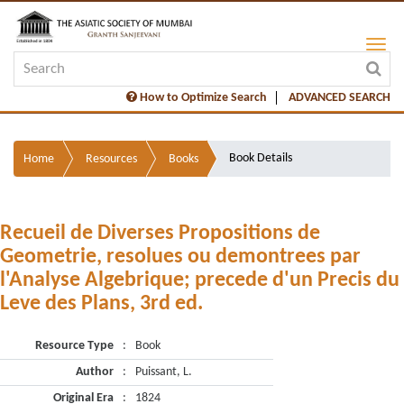
How to Optimize Search
ADVANCED SEARCH
Book Details
Home
Resources
Books
Recueil de Diverses Propositions de
Geometrie, resolues ou demontrees par
l'Analyse Algebrique; precede d'un Precis du
Leve des Plans, 3rd ed.
Resource Type
:
Book
Author
:
Puissant, L.
Original Era
:
1824