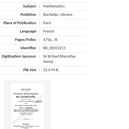
Subject
:
Mathematics
Publisher
:
Bachelier, Libraire
Place of Publication
:
Paris
Language
:
French
Pages/Folios
:
475p., ill.
Identifier
:
BK_00053211
Digitization Sponsor
:
Sri Brihad Bharatiya
Samaj
File Size
:
52.6 M.B.