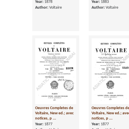
Year:
1878
Year:
1883
Author:
Voltaire
Author:
Voltaire
Oeuvres Completes de
Oeuvres Completes d
Voltaire, New ed.; avec
Voltaire, New ed.; ave
notices, p ...
notices, p ...
Year:
1877
Year:
1877