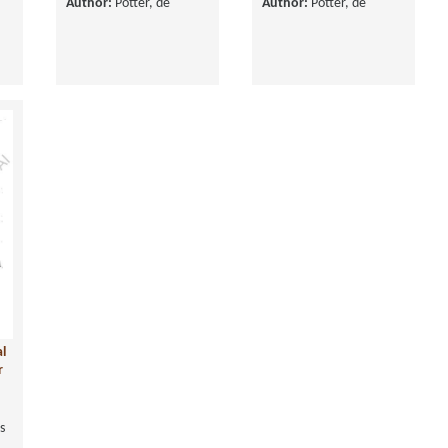
Author:
Potter, de
Author:
Potter, de
l
r
s