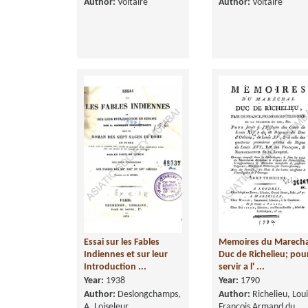
Author:
Voltaire
Author:
Voltaire
Essai sur les Fables
Memoires du Marecha
Indiennes et sur leur
Duc de Richelieu; pou
Introduction ...
servir a l' ...
Year:
1938
Year:
1790
Author:
Deslongchamps,
Author:
Richelieu, Loui
A. Loiseleur
Francois Armand du