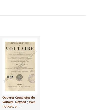
Oeuvres Completes de
Voltaire, New ed.; avec
notices, p ...