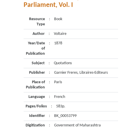
Parliament, Vol. I
Resource
:
Book
Type
Author
:
Voltaire
Year/Date
:
1878
of
Publication
Subject
:
Quotations
Publisher
:
Garnier Freres, Libraires-Editeurs
Place of
:
Paris
Publication
Language
:
French
Pages/Folios
:
583p.
Identifier
:
BK_00053799
Digitization
:
Government of Maharashtra